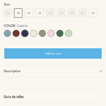
Size
36
38
40
42
44
46
48
50
52
COLOR:
Catania
Add to cart
Description
Guia de tallas