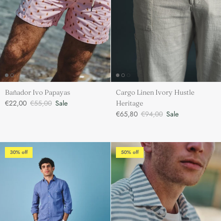
Bañador Ivo Papayas
Cargo Linen Ivory Hustle
€22,00
€55,00
Sale
Heritage
€65,80
€94,00
Sale
30% off
50% off