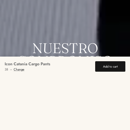
NUESTRO
COMPROMISO
Icon Catania Cargo Pants
Add to cart
Dedicación y
38
–
Change
cariño en cada
prenda