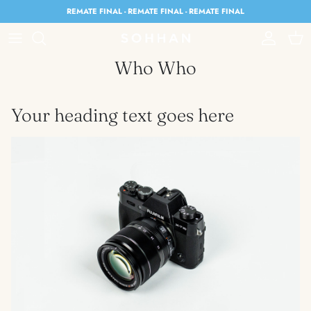
Skip to content
REMATE FINAL - REMATE FINAL - REMATE FINAL
Account
Cart
Who Who
Your heading text goes here