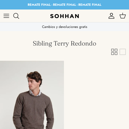
Skip to content
REMATE FINAL - REMATE FINAL - REMATE FINAL
Account
Cart
Cambios y devoluciones gratis
Sibling Terry Redondo