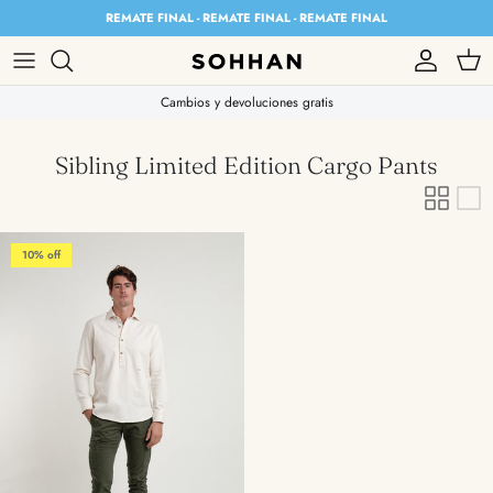
Skip to content
REMATE FINAL - REMATE FINAL - REMATE FINAL
Account
Cart
Cambios y devoluciones gratis
Sibling Limited Edition Cargo Pants
10% off