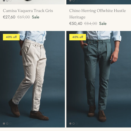
Camisa Vaquera Track Gris
Chino Herring Offwhite Hustle
€27,60
€69,00
Sale
Heritage
€50,40
€84,00
Sale
40% off
40% off