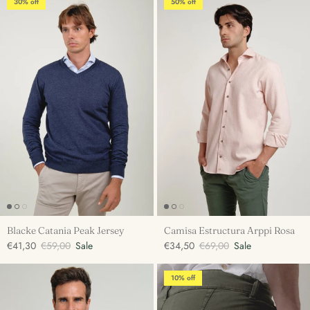
30% off
50% off
Blacke Catania Peak Jersey
Camisa Estructura Arppi Rosa
€41,30
€59,00
Sale
€34,50
€69,00
Sale
10% off