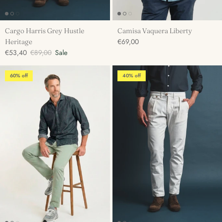
Cargo Harris Grey Hustle
Camisa Vaquera Liberty
€69,00
Heritage
€53,40
€89,00
Sale
60% off
40% off