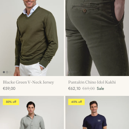
Blacke Green V-Neck Jersey
Pantalón Chino Idol Kakhi
€59,00
€62,10
€69,00
Sale
50% off
40% off