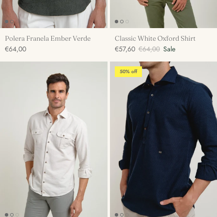
Polera Franela Ember Verde
Classic White Oxford Shirt
€64,00
€57,60
€64,00
Sale
50% off