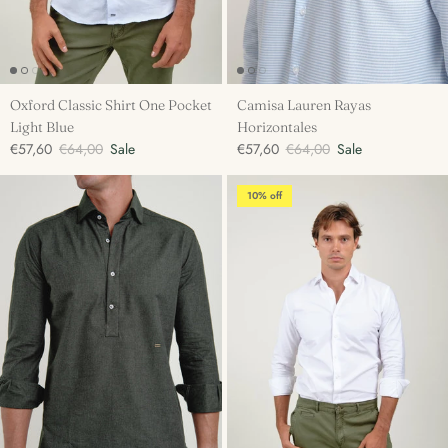
Oxford Classic Shirt One Pocket
Camisa Lauren Rayas
Light Blue
Horizontales
€57,60
€64,00
Sale
€57,60
€64,00
Sale
10% off