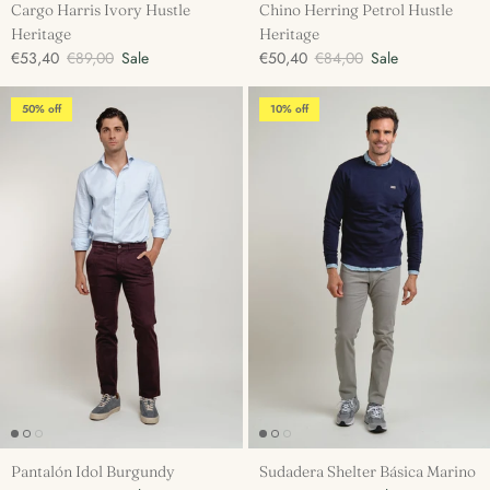
Cargo Harris Ivory Hustle
Chino Herring Petrol Hustle
Heritage
Heritage
€53,40
€89,00
Sale
€50,40
€84,00
Sale
50% off
10% off
Pantalón Idol Burgundy
Sudadera Shelter Básica Marino