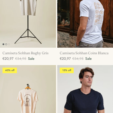
Camiseta Sohhan Rugby Gris
Camiseta Sohhan Coins Blanca
€20,97
€34,95
Sale
€20,97
€34,95
Sale
40% off
15% off