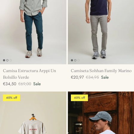
Camisa Estructura Arppi Un
Camiseta Sohhan Family Marino
€20,97
€34,95
Sale
Bolsillo Verde
€34,50
€69,00
Sale
40% off
40% off