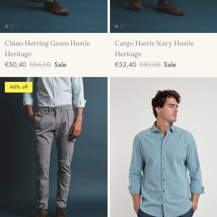
Chino Herring Green Hustle
Cargo Harris Navy Hustle
Heritage
Heritage
€50,40
€84,00
Sale
€53,40
€89,00
Sale
40% off