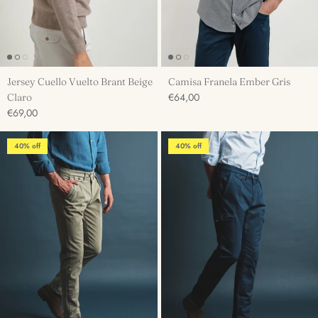
Jersey Cuello Vuelto Brant Beige
Camisa Franela Ember Gris
€64,00
Claro
€69,00
40% off
40% off