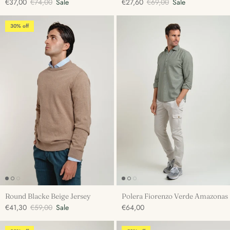
€37,00
€74,00
Sale
€27,60
€69,00
Sale
30% off
Round Blacke Beige Jersey
Polera Fiorenzo Verde Amazonas
€41,30
€59,00
Sale
€64,00