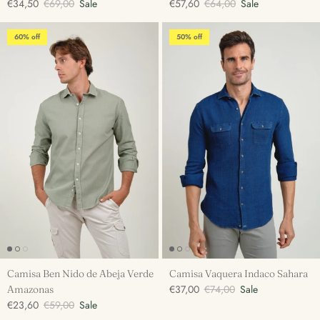
€34,50
€69,00
Sale
€57,60
€64,00
Sale
60% off
50% off
Camisa Ben Nido de Abeja Verde
Camisa Vaquera Indaco Sahara
€37,00
€74,00
Sale
Amazonas
€23,60
€59,00
Sale