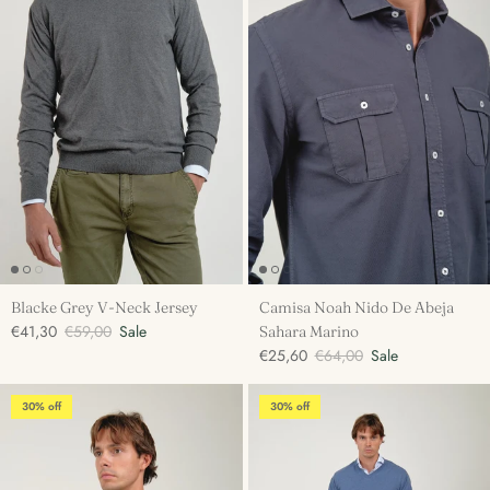
Blacke Grey V-Neck Jersey
Camisa Noah Nido De Abeja
€41,30
€59,00
Sale
Sahara Marino
€25,60
€64,00
Sale
30% off
30% off