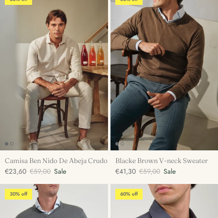
Camisa Ben Nido De Abeja Crudo
Blacke Brown V-neck Sweater
€23,60
€59,00
Sale
€41,30
€59,00
Sale
30% off
60% off