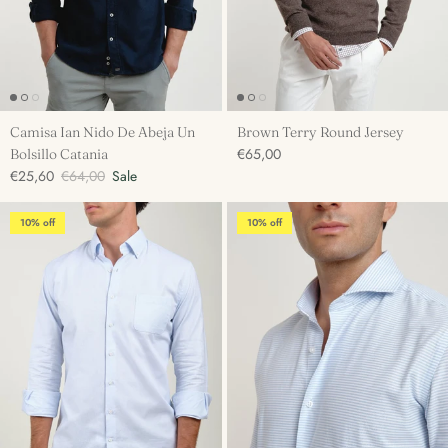
Camisa Ian Nido De Abeja Un
Brown Terry Round Jersey
€65,00
Bolsillo Catania
€25,60
€64,00
Sale
10% off
10% off