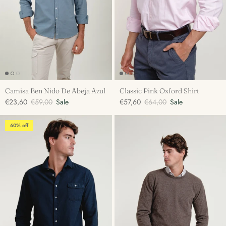
Camisa Ben Nido De Abeja Azul
Classic Pink Oxford Shirt
€23,60
€59,00
Sale
€57,60
€64,00
Sale
60% off