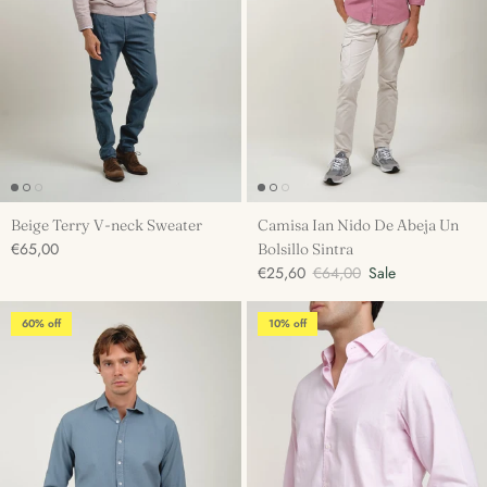
Beige Terry V-neck Sweater
Camisa Ian Nido De Abeja Un
€65,00
Bolsillo Sintra
€25,60
€64,00
Sale
60% off
10% off