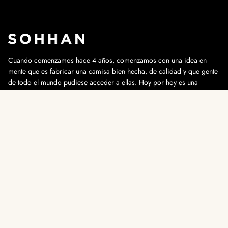
Cuando comenzamos hace 4 años, comenzamos con una idea en
mente que es fabricar una camisa bien hecha, de calidad y que gente
de todo el mundo pudiese acceder a ellas. Hoy por hoy es una
realidad.
Enlaces de contacto:
info@sohhan.com
+34 647 91 88 29
Instagram
Language
English