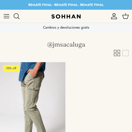
Skip to content
REMATE FINAL - REMATE FINAL - REMATE FINAL
Account
Cart
Cambios y devoluciones gratis
@jmsacaluga
10% off